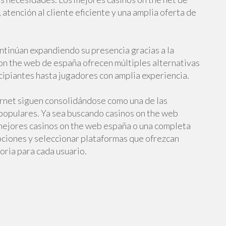
tención al cliente eficiente y una amplia oferta de
ontinúan expandiendo su presencia gracias a la
on the web de españa ofrecen múltiples alternativas
cipiantes hasta jugadores con amplia experiencia.
ternet siguen consolidándose como una de las
populares. Ya sea buscando casinos on the web
s mejores casinos on the web españa o una completa
opciones y seleccionar plataformas que ofrezcan
oria para cada usuario.