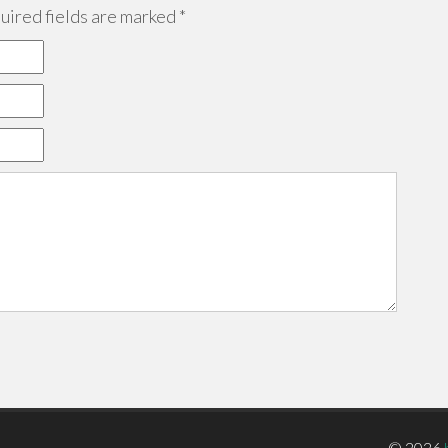
ired fields are marked
*
© 2026