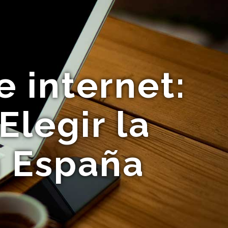
 internet:
legir la
n España