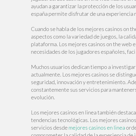
ayudan a garantizar la protección de los usuar
españa permite disfrutar de una experiencia 
Cuando se habla de los mejores casinos on th
aspectos como la variedad de juegos, la calidad
plataforma. Los mejores casinos on the web e
necesidades de los jugadores españoles, faci
Muchos usuarios dedican tiempo a investigar 
actualmente. Los mejores casinos se distingu
seguridad, innovación y entretenimiento. Ade
constantemente sus servicios para mantener
evolución.
Los mejores casinos en linea también destaca
tendencias tecnológicas. Los mejores casinos 
servicios desde
mejores casinos en linea
orde
comprometer la calidad de la experiencia de 