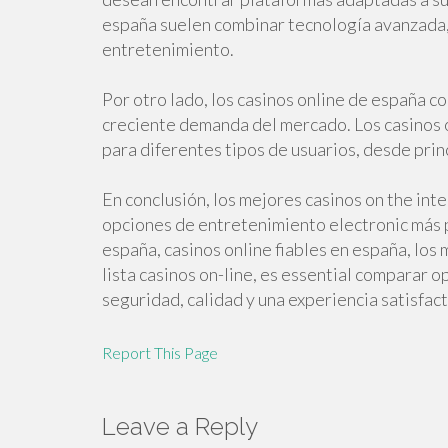
españa suelen combinar tecnología avanzada, a
entretenimiento.
Por otro lado, los casinos online de españa c
creciente demanda del mercado. Los casinos 
para diferentes tipos de usuarios, desde prin
En conclusión, los mejores casinos on the in
opciones de entretenimiento electronic más 
españa, casinos online fiables en españa, lo
lista casinos on-line, es essential comparar 
seguridad, calidad y una experiencia satisfact
Report This Page
Leave a Reply